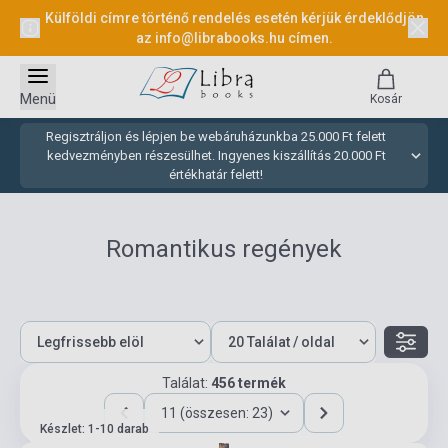
Külföldi címre történő rendelés esetén kérjük érdeklődjön
az
info@librabooks.hu
címen.
Menü
Kosár
Regisztráljon és lépjen be webáruházunkba 25.000 Ft felett
kedvezményben részesülhet. Ingyenes kiszállítás 20.000 Ft
értékhatár felett!
Romantikus regények
Találat:
456 termék
11 (összesen: 23)
Készlet: 1-10 darab