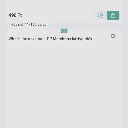
490 Ft
Készlet: 11-100 darab
What's the next line - PP Matchbox kártyajáték