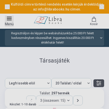
Külföldi címre történő rendelés esetén kérjük érdeklődjön
az
info@librabooks.hu
címen.
Menü
Kosár
Regisztráljon és lépjen be webáruházunkba 25.000 Ft felett
kedvezményben részesülhet. Ingyenes kiszállítás 20.000 Ft
értékhatár felett!
Társasjáték
Találat:
297 termék
3 (összesen: 15)
Készlet: 1-10 darab