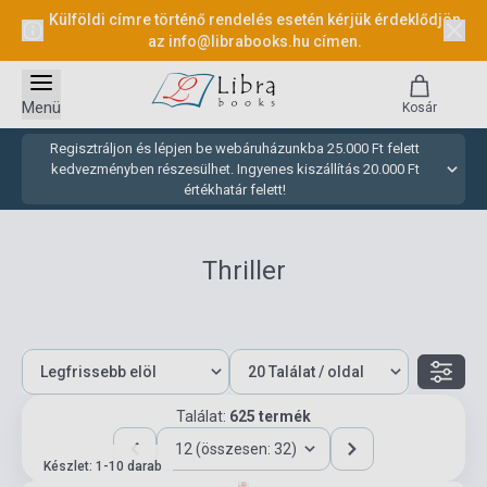
Külföldi címre történő rendelés esetén kérjük érdeklődjön
az
info@librabooks.hu
címen.
Menü
Kosár
Regisztráljon és lépjen be webáruházunkba 25.000 Ft felett
kedvezményben részesülhet. Ingyenes kiszállítás 20.000 Ft
értékhatár felett!
Thriller
Találat:
625 termék
12 (összesen: 32)
Készlet: 1-10 darab