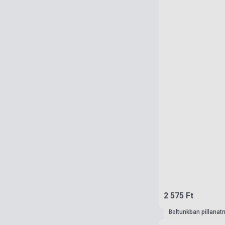
2 575 Ft
Boltunkban pillanat