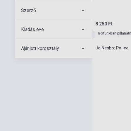
Szerző
8 250 Ft
Kiadás éve
Boltunkban pillanat
Ajánlott korosztály
Jo Nesbo: Police