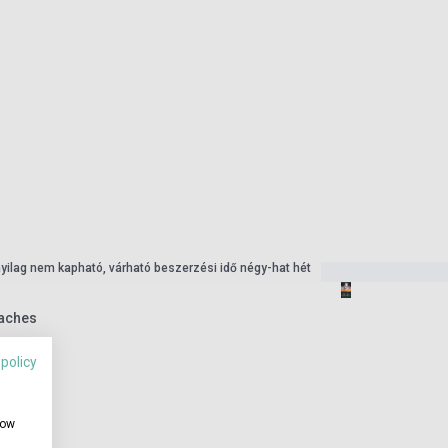
nyilag nem kapható, várható beszerzési idő négy-hat hét
aches
 policy
how