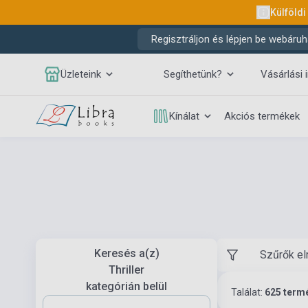
Külföldi
Regisztráljon és lépjen be webáruh
Üzleteink
Segíthetünk?
Vásárlási 
Kínálat
Akciós termékek
Keresés a(z)
Szűrők el
Thriller
kategórián belül
Találat:
625 term