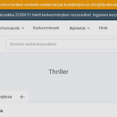
 címre történő rendelés esetén kérjük érdeklődjön az
info@libraboo
ázunkba 25.000 Ft felett kedvezményben részesülhet. Ingyenes kiszáll
Kedvezmények
Hírek
információk
Ajánlatok
Thriller
rejtése
ék