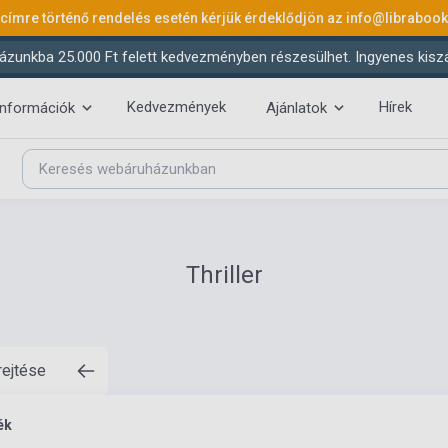
 címre történő rendelés esetén kérjük érdeklődjön az
info@libraboo
ázunkba 25.000 Ft felett kedvezményben részesülhet. Ingyenes kiszáll
Kedvezmények
Hírek
információk
Ajánlatok
Thriller
rejtése
ék