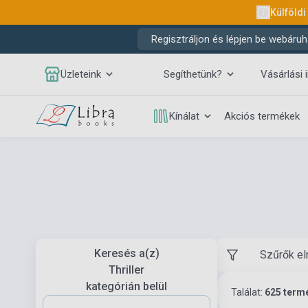
Külföldi
Regisztráljon és lépjen be webáruh
Üzleteink
Segíthetünk?
Vásárlási 
Kínálat
Akciós termékek
Keresés a(z)
Szűrők el
Thriller
kategórián belül
Találat:
625 term