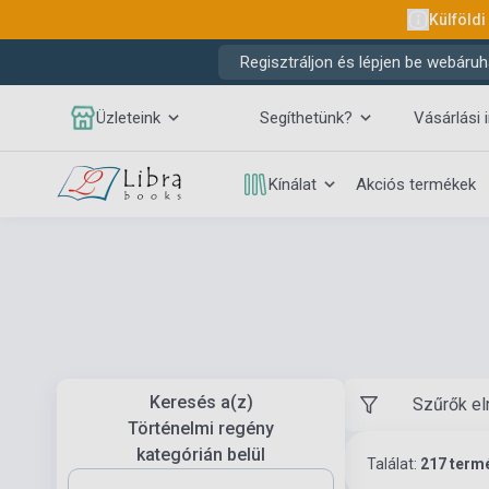
Külföldi
Regisztráljon és lépjen be webáruh
Üzleteink
Segíthetünk?
Vásárlási 
Kínálat
Akciós termékek
Keresés a(z)
Szűrők el
Történelmi regény
kategórián belül
Találat:
217 term