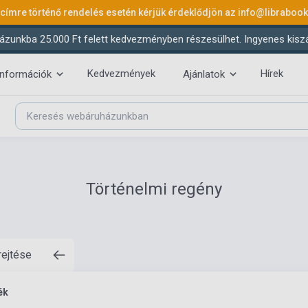
 címre történő rendelés esetén kérjük érdeklődjön az
info@libraboo
ázunkba 25.000 Ft felett kedvezményben részesülhet. Ingyenes kiszáll
Kedvezmények
Hírek
információk
Ajánlatok
Történelmi regény
rejtése
ék