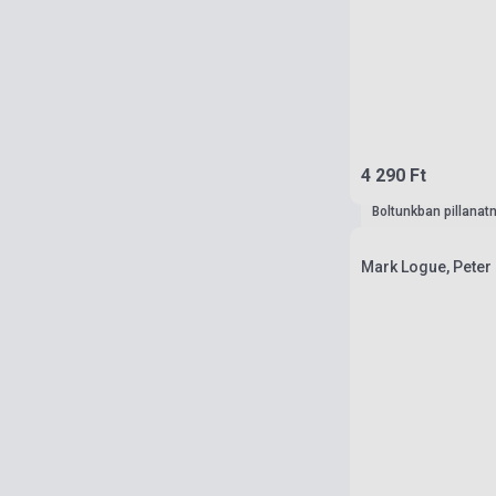
4 290 Ft
Boltunkban pillanat
Mark Logue, Peter