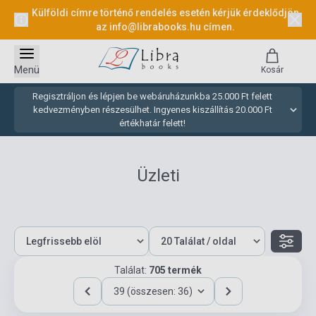
Külföldi címre történő rendelés esetén kérjük érdeklődjön
az
info@librabooks.hu
címen.
Menü
Kosár
Regisztráljon és lépjen be webáruházunkba 25.000 Ft felett
kedvezményben részesülhet. Ingyenes kiszállítás 20.000 Ft
értékhatár felett!
Üzleti
Találat:
705 termék
39 (összesen: 36)