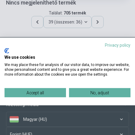
Nincs megjeleníthető termék
Találat:
705 termék
39 (összesen: 36)
Privacy policy
Elérhetőségeink
We use cookies
We may place these for analysis of our visitor data, to improve our website,
show personalised content and to give you a great website experience. For
more information about the cookies we use open the settings.
Vásárlási feltételek
Accept all
No, adjust
Közösségi média
Magyar (HU)
Forint (HUF)