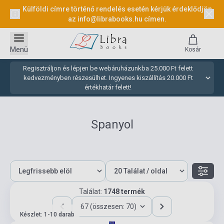
Külföldi címre történő rendelés esetén kérjük érdeklődjön
az
info@librabooks.hu
címen.
Menü
Kosár
Regisztráljon és lépjen be webáruházunkba 25.000 Ft felett
kedvezményben részesülhet. Ingyenes kiszállítás 20.000 Ft
értékhatár felett!
Spanyol
Találat:
1748 termék
67 (összesen: 70)
Készlet: 1-10 darab