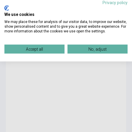
Privacy policy
We use cookies
7 095 Ft
We may place these for analysis of our visitor data, to improve our website,
Készlet: 1-10 darab
show personalised content and to give you a great website experience. For
more information about the cookies we use open the settings.
Un pintor de Corte - Colección Un paseo por la historia
Nivel III
Accept all
No, adjust