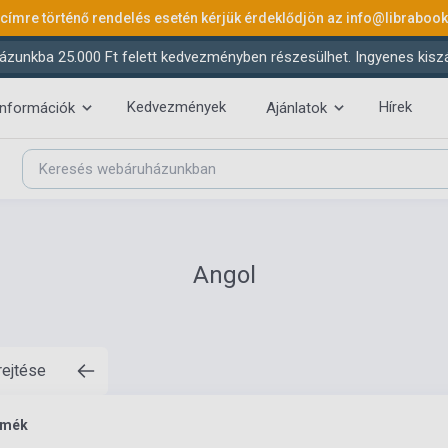
 címre történő rendelés esetén kérjük érdeklődjön az
info@libraboo
ázunkba 25.000 Ft felett kedvezményben részesülhet. Ingyenes kiszáll
Kedvezmények
Hírek
információk
Ajánlatok
Angol
rejtése
rmék