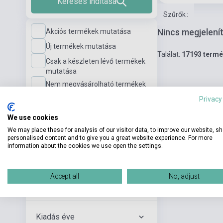
Keresés indítása
Szűrők
:
Nincs megjelení
Akciós termékek mutatása
Új termékek mutatása
Találat:
17193 term
Csak a készleten lévő termékek
mutatása
Nem megvásárolható termékek
mutatása
Privacy
We use cookies
Nyelvi szint
We may place these for analysis of our visitor data, to improve our website, s
personalised content and to give you a great website experience. For more
information about the cookies we use open the settings.
Kiadó
Accept all
No, adjust
Szerző
Kiadás éve