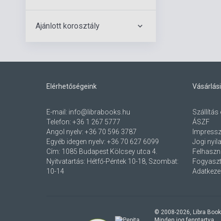
Ajánlott korosztály
Elérhetőségeink
Vásárlási
E-mail:
info@librabooks.hu
Szállítás 
Telefon:
+36 1 267 5777
ÁSZF
Angol nyelv:
+36 70 596 3787
Impress
Egyéb idegen nyelv:
+36 70 627 6099
Jogi nyil
Cím:
1085 Budapest Kölcsey utca 4.
Felhaszná
Nyitvatartás: Hétfő-Péntek 10-18, Szombat:
Fogyaszt
10-14
Adatkezel
© 2008-
2026
, Libra Book
Minden jog fenntartva.