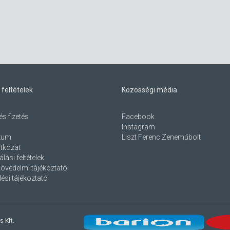
 feltételek
Közösségi média
és fizetés
Facebook
Instagram
zum
Liszt Ferenc Zeneműbolt
atkozat
lási feltételek
óvédelmi tájékoztató
ési tájékoztató
s Kft.