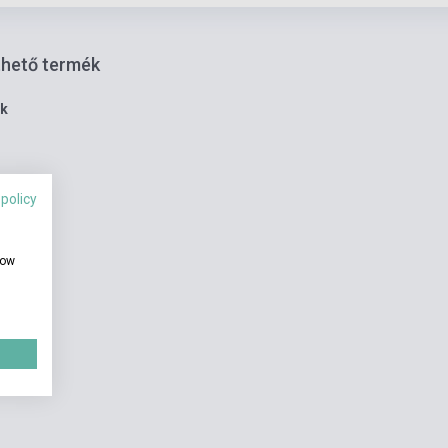
thető termék
ék
 policy
how