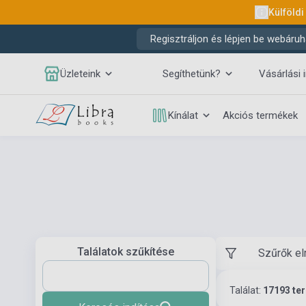
Külföldi
Regisztráljon és lépjen be webáruh
Üzleteink
Segíthetünk?
Vásárlási 
Kínálat
Akciós termékek
Találatok szűkítése
Szűrők el
Találat:
17193 te