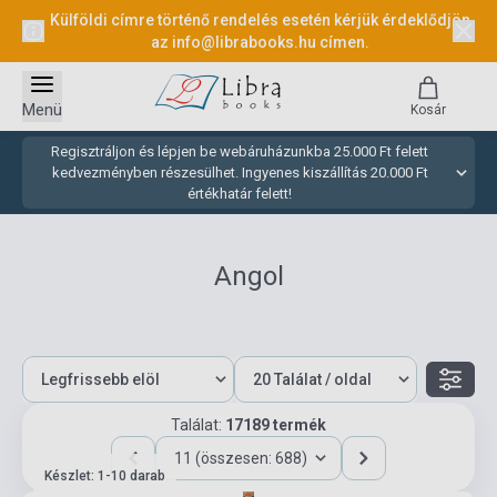
Külföldi címre történő rendelés esetén kérjük érdeklődjön
az
info@librabooks.hu
címen.
Menü
Kosár
Regisztráljon és lépjen be webáruházunkba 25.000 Ft felett
kedvezményben részesülhet. Ingyenes kiszállítás 20.000 Ft
értékhatár felett!
Angol
Találat:
17189 termék
11 (összesen: 688)
Készlet: 1-10 darab