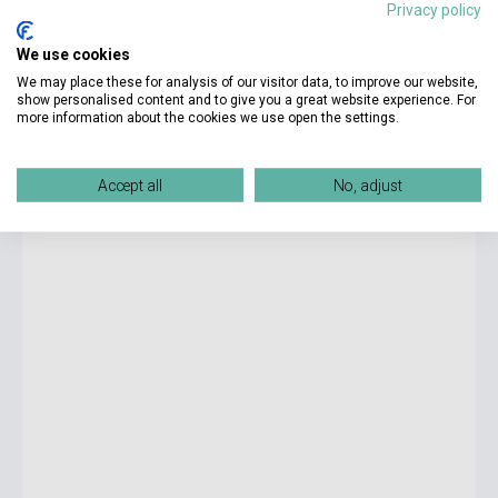
Privacy policy
We use cookies
8 990 Ft
Boltunkban pillanatnyilag nem kapható, várható beszerzési idő két-
We may place these for analysis of our visitor data, to improve our website,
három hét
show personalised content and to give you a great website experience. For
more information about the cookies we use open the settings.
James S. A. Corey: Leviathan Wakes (The Expanse #1)
Accept all
No, adjust