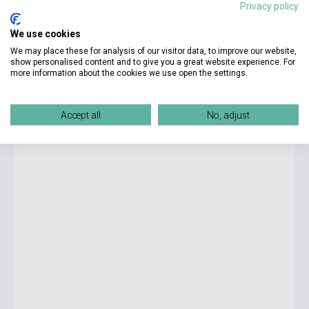
Privacy policy
We use cookies
5 195 Ft
We may place these for analysis of our visitor data, to improve our website,
Készlet: 1-10 darab
show personalised content and to give you a great website experience. For
more information about the cookies we use open the settings.
Terry Pratchett: The Last Hero - A Discworld Fable
Accept all
No, adjust