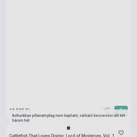
13 525 Ft
Boltunkban pillanatnyilag nem kapható, várható beszerzési idő két-
három hét
Cuttlefish That Loves Diving: Lord of Mysteries, Vol. 1: The