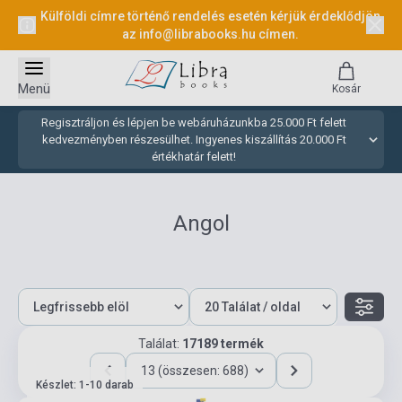
Külföldi címre történő rendelés esetén kérjük érdeklődjön
az
info@librabooks.hu
címen.
Menü
Kosár
Regisztráljon és lépjen be webáruházunkba 25.000 Ft felett
kedvezményben részesülhet. Ingyenes kiszállítás 20.000 Ft
értékhatár felett!
Angol
Találat:
17189 termék
13 (összesen: 688)
Készlet: 1-10 darab