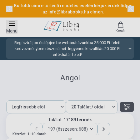
Külföldi címre történő rendelés esetén kérjük érdeklődjön
az
info@librabooks.hu
címen.
Menü
Kosár
Regisztráljon és lépjen be webáruházunkba 25.000 Ft felett
kedvezményben részesülhet. Ingyenes kiszállítás 20.000 Ft
értékhatár felett!
Angol
Találat:
17189 termék
197 (összesen: 688)
Készlet: 1-10 darab