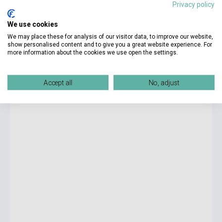
Privacy policy
We use cookies
10 150 Ft
We may place these for analysis of our visitor data, to improve our website,
Készlet: 1-10 darab
show personalised content and to give you a great website experience. For
more information about the cookies we use open the settings.
Life Pre-Intermediate Combo Split A with App Code and
Workbook Audio CD
Accept all
No, adjust