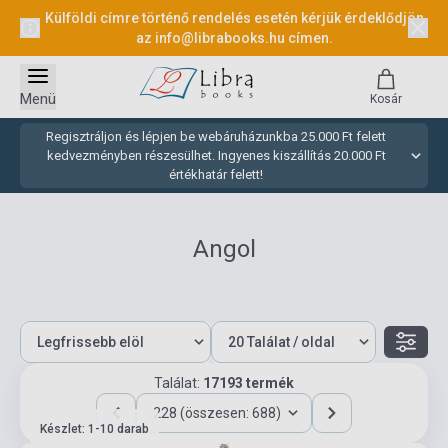
Külföldi címre történő rendelés esetén kérjük érdeklődjön
az
info@librabooks.hu
címen.
Menü
Kosár
Regisztráljon és lépjen be webáruházunkba 25.000 Ft felett
kedvezményben részesülhet. Ingyenes kiszállítás 20.000 Ft
értékhatár felett!
Angol
Találat:
17193 termék
228 (összesen: 688)
Készlet: 1-10 darab