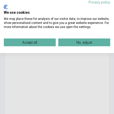
Privacy policy
We use cookies
7 600 Ft
We may place these for analysis of our visitor data, to improve our website,
Készlet: 1-10 darab
show personalised content and to give you a great website experience. For
more information about the cookies we use open the settings.
Look and See 1 Activity Book
Accept all
No, adjust