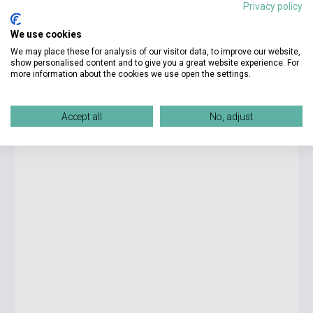
Privacy policy
We use cookies
13 700 Ft
We may place these for analysis of our visitor data, to improve our website,
Készlet: 1-10 darab
show personalised content and to give you a great website experience. For
more information about the cookies we use open the settings.
Oxford Discover Futures Level 4 Student Book
Accept all
No, adjust