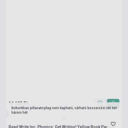
14 125 Ft
Boltunkban pillanatnyilag nem kapható, várható beszerzési idő két-
három hét
Read Write Inc. Phonics: Get Writing! Yellow Book Pack of