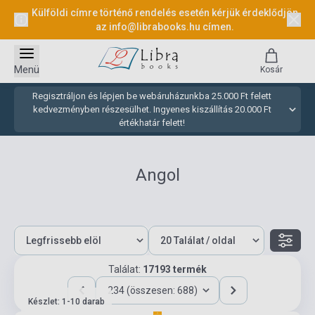
Külföldi címre történő rendelés esetén kérjük érdeklődjön
az
info@librabooks.hu
címen.
Menü
Kosár
Regisztráljon és lépjen be webáruházunkba 25.000 Ft felett
kedvezményben részesülhet. Ingyenes kiszállítás 20.000 Ft
értékhatár felett!
Angol
Találat:
17193 termék
234 (összesen: 688)
Készlet: 1-10 darab