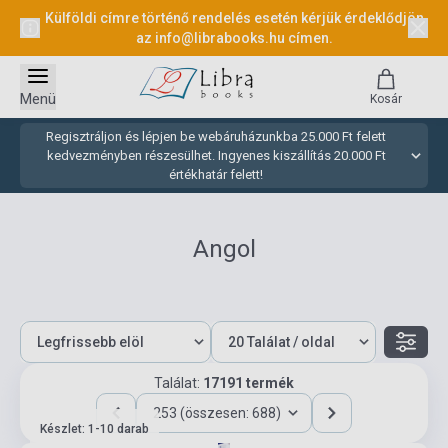
Külföldi címre történő rendelés esetén kérjük érdeklődjön
az
info@librabooks.hu
címen.
Menü
Kosár
Regisztráljon és lépjen be webáruházunkba 25.000 Ft felett
kedvezményben részesülhet. Ingyenes kiszállítás 20.000 Ft
értékhatár felett!
Angol
Találat:
17191 termék
253 (összesen: 688)
Készlet: 1-10 darab