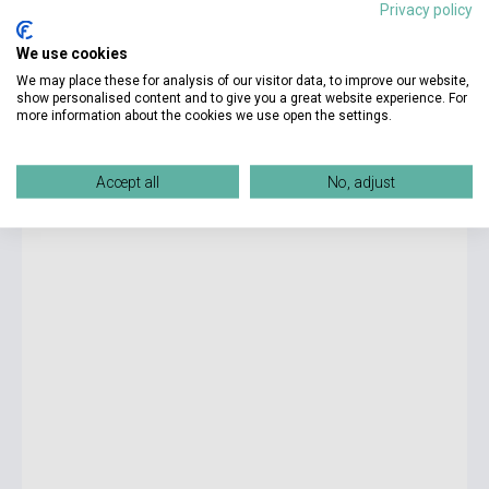
Privacy policy
We use cookies
8 290 Ft
We may place these for analysis of our visitor data, to improve our website,
Készlet: 1-10 darab
show personalised content and to give you a great website experience. For
more information about the cookies we use open the settings.
Enter the Portal Starter Class Audio CD
Accept all
No, adjust