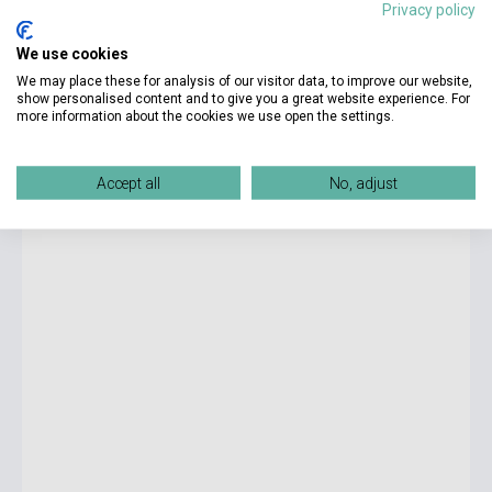
Privacy policy
We use cookies
15 220 Ft
We may place these for analysis of our visitor data, to improve our website,
Készlet: 11-100 darab
show personalised content and to give you a great website experience. For
more information about the cookies we use open the settings.
Roadmap B1+ Student's Book with digital resources &
mobile app
Accept all
No, adjust