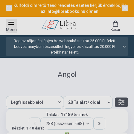
Külföldi címre történő rendelés esetén kérjük érdeklődjön
az
info@librabooks.hu
címen.
Menü
Kosár
Regisztráljon és lépjen be webáruházunkba 25.000 Ft felett
kedvezményben részesülhet. Ingyenes kiszállítás 20.000 Ft
értékhatár felett!
Angol
Találat:
17189 termék
288 (összesen: 688)
Készlet: 1-10 darab