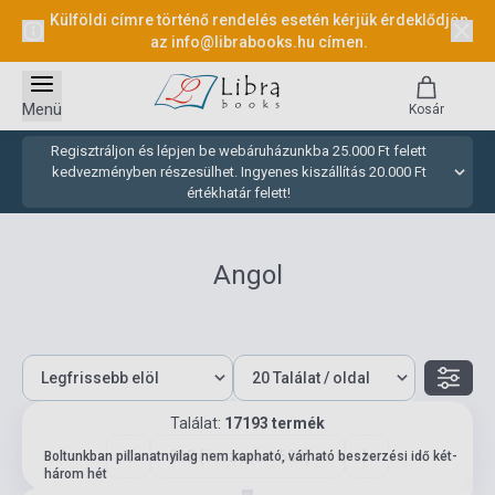
Külföldi címre történő rendelés esetén kérjük érdeklődjön
az
info@librabooks.hu
címen.
Menü
Kosár
Regisztráljon és lépjen be webáruházunkba 25.000 Ft felett
kedvezményben részesülhet. Ingyenes kiszállítás 20.000 Ft
értékhatár felett!
Angol
Találat:
17193 termék
318 (összesen: 688)
Boltunkban pillanatnyilag nem kapható, várható beszerzési idő két-
három hét