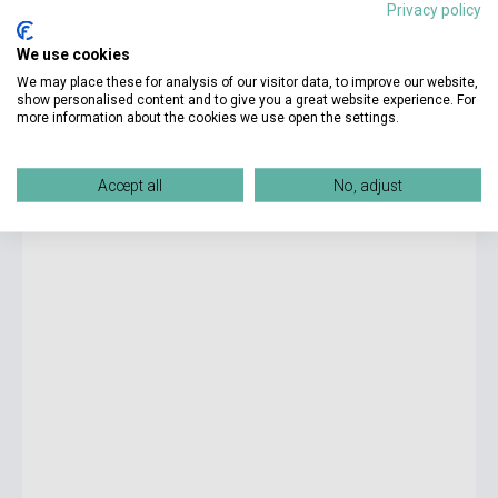
Privacy policy
We use cookies
8 325 Ft
We may place these for analysis of our visitor data, to improve our website,
Készlet: 1-10 darab
show personalised content and to give you a great website experience. For
more information about the cookies we use open the settings.
IELTS Academic Practice Tests 4 - 6 with Downloadable
Audio
Accept all
No, adjust