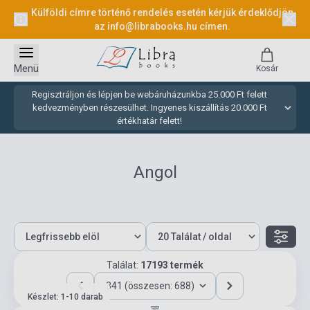
Külföldi címre történő rendelés esetén kérjük érdeklődjön
az
info@librabooks.hu
címen.
Menü
Kosár
Regisztráljon és lépjen be webáruházunkba 25.000 Ft felett
kedvezményben részesülhet. Ingyenes kiszállítás 20.000 Ft
értékhatár felett!
Angol
Találat:
17193 termék
341 (összesen: 688)
Készlet: 1-10 darab