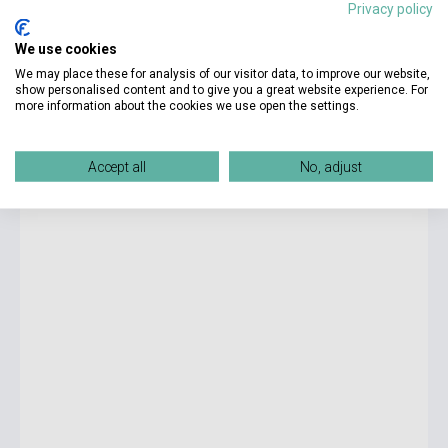
Privacy policy
We use cookies
1 150 Ft
We may place these for analysis of our visitor data, to improve our website,
Készlet: 11-100 darab
show personalised content and to give you a great website experience. For
more information about the cookies we use open the settings.
George Eliot: Silas Marner
Accept all
No, adjust