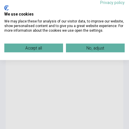
Privacy policy
We use cookies
3 390 Ft
We may place these for analysis of our visitor data, to improve our website,
Készlet: 1-10 darab
show personalised content and to give you a great website experience. For
more information about the cookies we use open the settings.
Stephen King & Owen King: Sleeping Beauties
Accept all
No, adjust