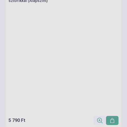
sztorikkal (Alapszint)
5 790 Ft