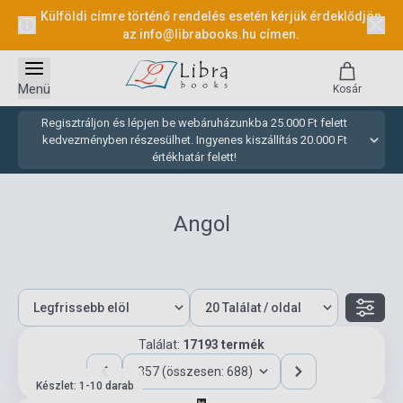
Külföldi címre történő rendelés esetén kérjük érdeklődjön
az
info@librabooks.hu
címen.
Menü
Kosár
Regisztráljon és lépjen be webáruházunkba 25.000 Ft felett
kedvezményben részesülhet. Ingyenes kiszállítás 20.000 Ft
értékhatár felett!
Angol
Találat:
17193 termék
357 (összesen: 688)
Készlet: 1-10 darab