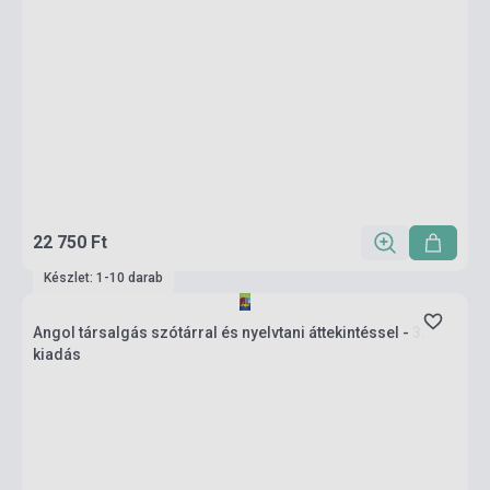
22 750 Ft
Készlet: 1-10 darab
Angol társalgás szótárral és nyelvtani áttekintéssel - 3.
kiadás