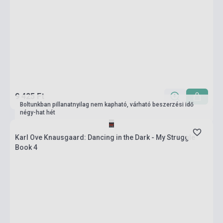
9 425 Ft
Boltunkban pillanatnyilag nem kapható, várható beszerzési idő
négy-hat hét
Karl Ove Knausgaard: Dancing in the Dark - My Struggle
Book 4