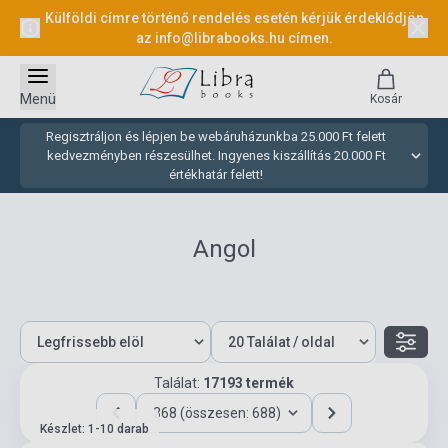
Külföldi címre történő rendelés esetén kérjük érdeklődjön
az
info@librabooks.hu
címen.
Menü
Kosár
Regisztráljon és lépjen be webáruházunkba 25.000 Ft felett
kedvezményben részesülhet. Ingyenes kiszállítás 20.000 Ft
értékhatár felett!
Angol
Találat:
17193 termék
368 (összesen: 688)
Készlet: 1-10 darab