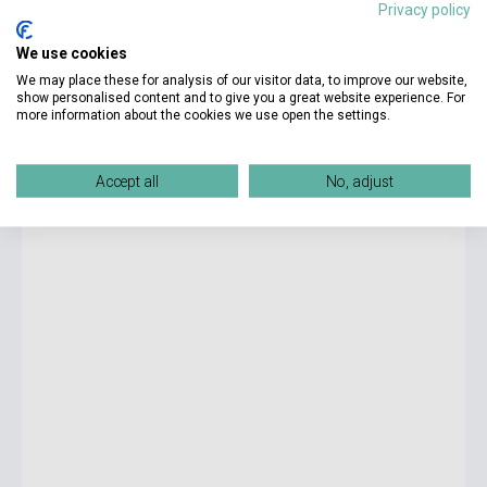
Privacy policy
We use cookies
3 825 Ft
We may place these for analysis of our visitor data, to improve our website,
Készlet: 1-10 darab
show personalised content and to give you a great website experience. For
more information about the cookies we use open the settings.
ELI Vocabulary in Pictures - English
Accept all
No, adjust