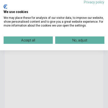
Privacy policy
We use cookies
5 725 Ft
We may place these for analysis of our visitor data, to improve our website,
Készlet: 1-10 darab
show personalised content and to give you a great website experience. For
more information about the cookies we use open the settings.
Jojo Moyes: Paris for One
Accept all
No, adjust