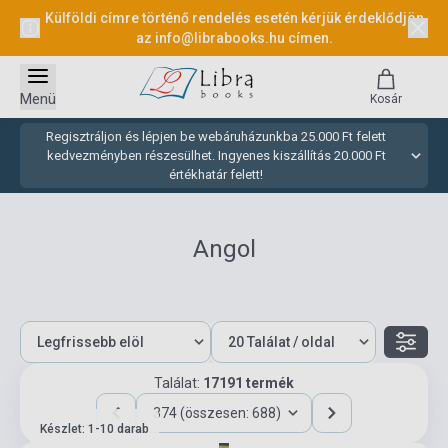
Külföldi címre történő rendelés esetén kérjük érdeklődjön
az
info@librabooks.hu
címen.
Menü
Kosár
Regisztráljon és lépjen be webáruházunkba 25.000 Ft felett
kedvezményben részesülhet. Ingyenes kiszállítás 20.000 Ft
értékhatár felett!
Angol
Találat:
17191 termék
374 (összesen: 688)
Készlet: 1-10 darab