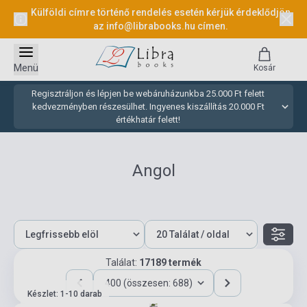
Külföldi címre történő rendelés esetén kérjük érdeklődjön
az
info@librabooks.hu
címen.
Menü
Kosár
Regisztráljon és lépjen be webáruházunkba 25.000 Ft felett
kedvezményben részesülhet. Ingyenes kiszállítás 20.000 Ft
értékhatár felett!
Angol
Találat:
17189 termék
400 (összesen: 688)
Készlet: 1-10 darab