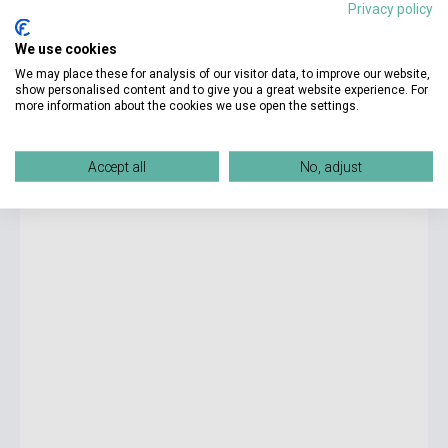
Privacy policy
We use cookies
5 175 Ft
We may place these for analysis of our visitor data, to improve our website,
Készlet: 1-10 darab
show personalised content and to give you a great website experience. For
more information about the cookies we use open the settings.
Bill Bryson: A Short History of Nearly Everything
Accept all
No, adjust