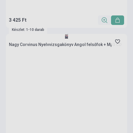
3 425 Ft
Készlet: 1-10 darab
Nagy Corvinus Nyelvvizsgakönyv Angol felsőfok + Mp3 CD