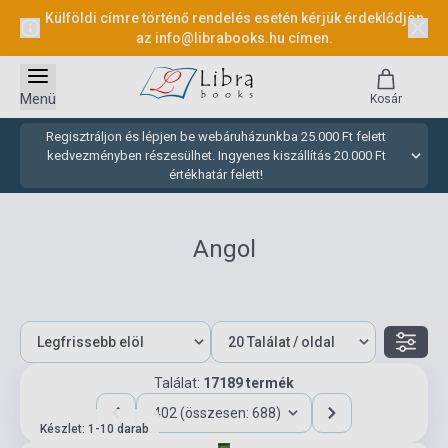
Külföldi címre történő rendelés esetén kérjük érdeklődjön
az
info@librabooks.hu
címen.
Menü
Kosár
Regisztráljon és lépjen be webáruházunkba 25.000 Ft felett
kedvezményben részesülhet. Ingyenes kiszállítás 20.000 Ft
értékhatár felett!
Angol
Találat:
17189 termék
402 (összesen: 688)
Készlet: 1-10 darab