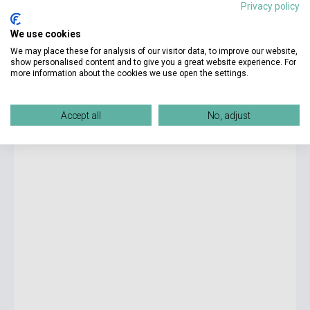
Privacy policy
We use cookies
7 700 Ft
We may place these for analysis of our visitor data, to improve our website,
Készlet: 1-10 darab
show personalised content and to give you a great website experience. For
more information about the cookies we use open the settings.
Active English 2 Coursebook
Accept all
No, adjust