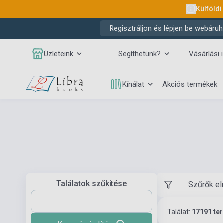
Külföldi
Regisztráljon és lépjen be webáruh
Üzleteink
Segíthetünk?
Vásárlási 
Kínálat
Akciós termékek
Találatok szűkítése
Szűrők el
Találat:
17191 te