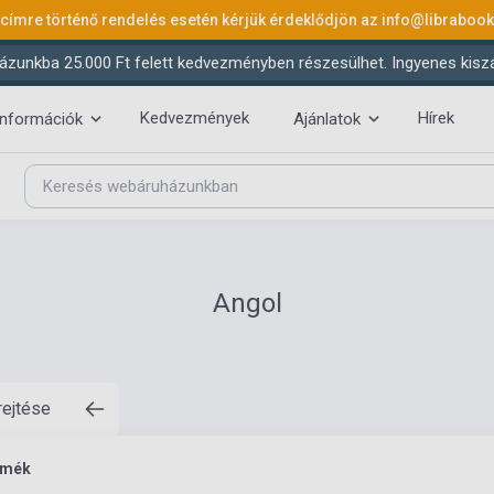
 címre történő rendelés esetén kérjük érdeklődjön az
info@libraboo
ázunkba 25.000 Ft felett kedvezményben részesülhet. Ingyenes kiszáll
Kedvezmények
Hírek
információk
Ajánlatok
Angol
rejtése
rmék