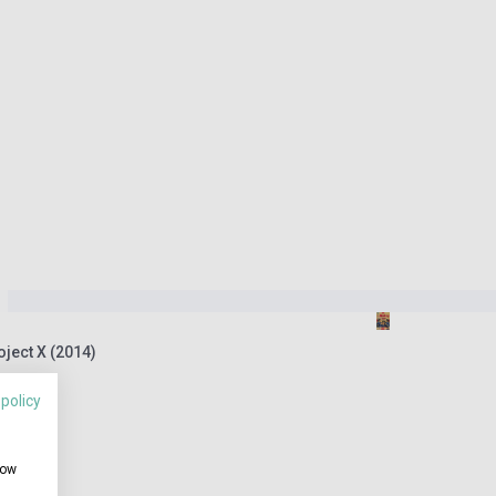
oject X (2014)
 policy
how