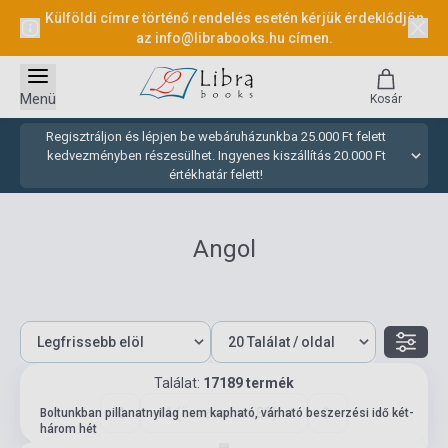
Külföldi címre történő rendelés esetén kérjük érdeklődjön
az
info@librabooks.hu
címen.
Menü
Kosár
Regisztráljon és lépjen be webáruházunkba 25.000 Ft felett
kedvezményben részesülhet. Ingyenes kiszállítás 20.000 Ft
értékhatár felett!
Angol
Találat:
17189 termék
41 (összesen: 688)
Boltunkban pillanatnyilag nem kapható, várható beszerzési idő két-
három hét