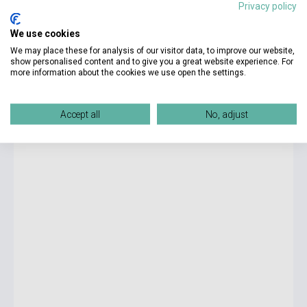
Privacy policy
We use cookies
3 990 Ft
Boltunkban pillanatnyilag nem kapható, várható beszerzési idő
We may place these for analysis of our visitor data, to improve our website,
négy-hat hét
show personalised content and to give you a great website experience. For
more information about the cookies we use open the settings.
Compact Preliminary for Schools 2nd Edition Student's
Book without Answers with Online Practice and Workbook
Accept all
No, adjust
without Answers with Audio Download - For the Revised
Exam 2020