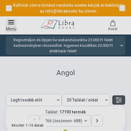
Külföldi címre történő rendelés esetén kérjük érdeklődjön
az
info@librabooks.hu
címen.
Menü
Kosár
Regisztráljon és lépjen be webáruházunkba 25.000 Ft felett
kedvezményben részesülhet. Ingyenes kiszállítás 20.000 Ft
értékhatár felett!
Angol
Találat:
17193 termék
466 (összesen: 688)
Készlet: 1-10 darab