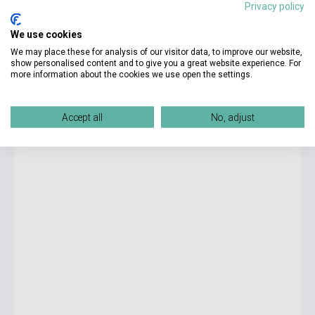
Privacy policy
We use cookies
9 690 Ft
We may place these for analysis of our visitor data, to improve our website,
Készlet: 1-10 darab
show personalised content and to give you a great website experience. For
more information about the cookies we use open the settings.
Compact Key for Schools Student's Book without answers
with CD-ROM
Accept all
No, adjust