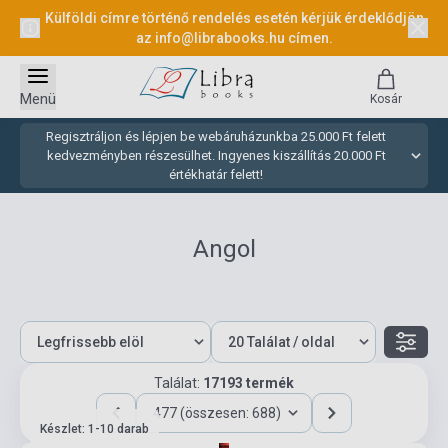
Külföldi címre történő rendelés esetén kérjük érdeklődjön
az
info@librabooks.hu
címen.
Menü
Kosár
Regisztráljon és lépjen be webáruházunkba 25.000 Ft felett
kedvezményben részesülhet. Ingyenes kiszállítás 20.000 Ft
értékhatár felett!
Angol
Találat:
17193 termék
477 (összesen: 688)
Készlet: 1-10 darab