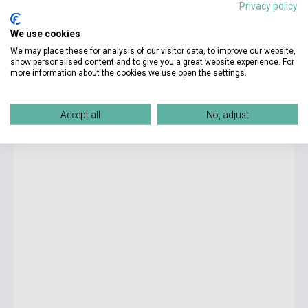
Privacy policy
We use cookies
7 990 Ft
Boltunkban pillanatnyilag nem kapható, várható beszerzési idő hét-
We may place these for analysis of our visitor data, to improve our website,
nyolc hét
show personalised content and to give you a great website experience. For
more information about the cookies we use open the settings.
Ken Follett: Paper Money
Accept all
No, adjust