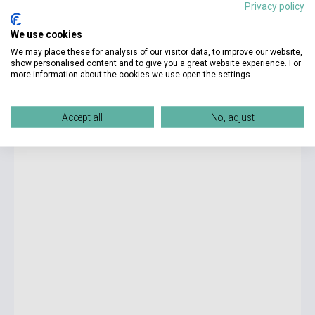
Privacy policy
We use cookies
9 550 Ft
We may place these for analysis of our visitor data, to improve our website,
Készlet: 1-10 darab
show personalised content and to give you a great website experience. For
more information about the cookies we use open the settings.
George R. R. Martin: Fevre Dream
Accept all
No, adjust