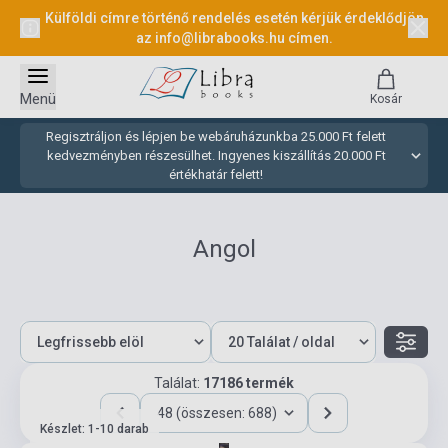
Külföldi címre történő rendelés esetén kérjük érdeklődjön
az
info@librabooks.hu
címen.
Menü
Kosár
Regisztráljon és lépjen be webáruházunkba 25.000 Ft felett
kedvezményben részesülhet. Ingyenes kiszállítás 20.000 Ft
értékhatár felett!
Angol
Találat:
17186 termék
48 (összesen: 688)
Készlet: 1-10 darab