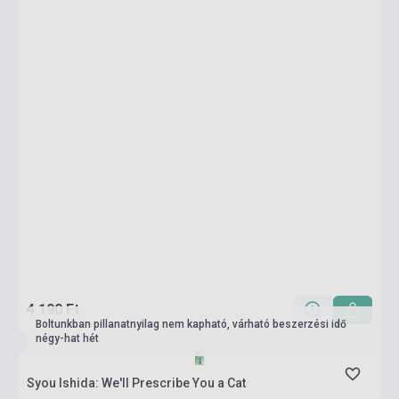
4 190 Ft
Boltunkban pillanatnyilag nem kapható, várható beszerzési idő
négy-hat hét
Syou Ishida: We'll Prescribe You a Cat