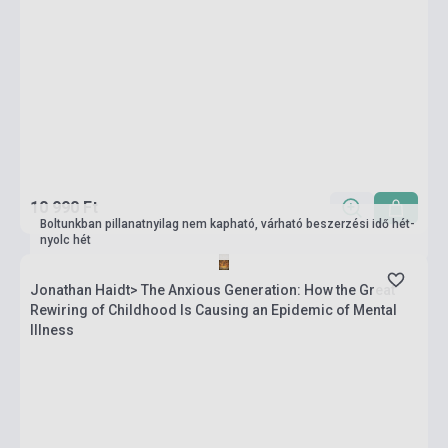
10 990 Ft
Boltunkban pillanatnyilag nem kapható, várható beszerzési idő hét-
nyolc hét
Jonathan Haidt> The Anxious Generation: How the Great
Rewiring of Childhood Is Causing an Epidemic of Mental
Illness