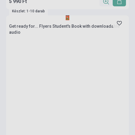
5 990 Ft
Készlet: 1-10 darab
Get ready for... Flyers Student's Book with downloadable
audio