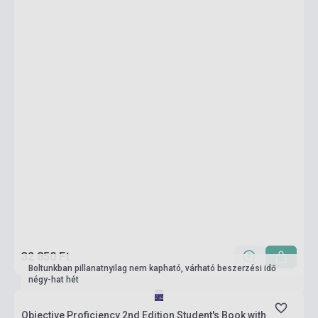
32 850 Ft
Boltunkban pillanatnyilag nem kapható, várható beszerzési idő
négy-hat hét
Objective Proficiency 2nd Edition Student's Book with