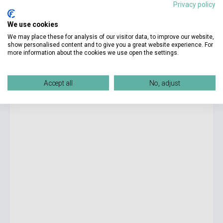
Privacy policy
We use cookies
3 475 Ft
Boltunkban pillanatnyilag nem kapható, várható beszerzési idő
We may place these for analysis of our visitor data, to improve our website,
négy-hat hét
show personalised content and to give you a great website experience. For
more information about the cookies we use open the settings.
Hansel and Gretel - Ladybird Tales
Accept all
No, adjust