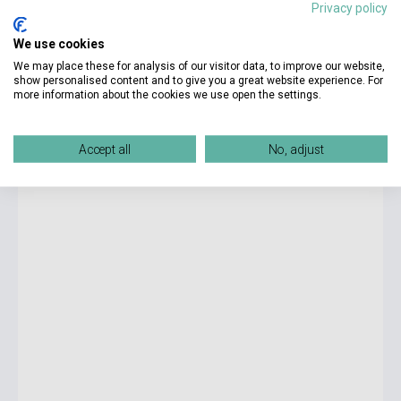
Privacy policy
We use cookies
3 175 Ft
Boltunkban pillanatnyilag nem kapható, várható beszerzési idő egy-
We may place these for analysis of our visitor data, to improve our website,
két nap
show personalised content and to give you a great website experience. For
more information about the cookies we use open the settings.
San Francisco Factfiles - Oxford Bookworms Library Level
1
Accept all
No, adjust