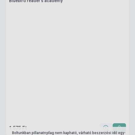
Bluebird reader's academy
1 575 Ft
Boltunkban pillanatnyilag nem kapható, várható beszerzési idő egy-