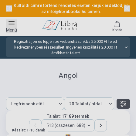
Külföldi címre történő rendelés esetén kérjük érdeklődjön
az
info@librabooks.hu
címen.
Menü
Kosár
Regisztráljon és lépjen be webáruházunkba 25.000 Ft felett
kedvezményben részesülhet. Ingyenes kiszállítás 20.000 Ft
értékhatár felett!
Angol
Találat:
17189 termék
513 (összesen: 688)
Készlet: 1-10 darab