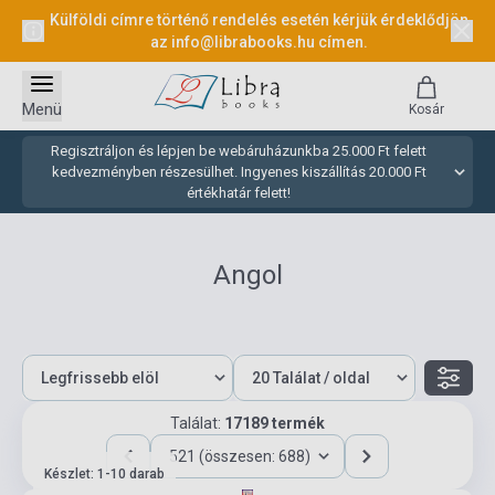
Külföldi címre történő rendelés esetén kérjük érdeklődjön
az
info@librabooks.hu
címen.
Menü
Kosár
Regisztráljon és lépjen be webáruházunkba 25.000 Ft felett
kedvezményben részesülhet. Ingyenes kiszállítás 20.000 Ft
értékhatár felett!
Angol
Találat:
17189 termék
521 (összesen: 688)
Készlet: 1-10 darab