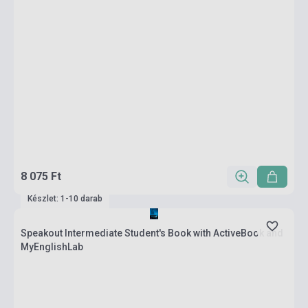
8 075 Ft
Készlet: 1-10 darab
Speakout Intermediate Student's Book with ActiveBook and
MyEnglishLab