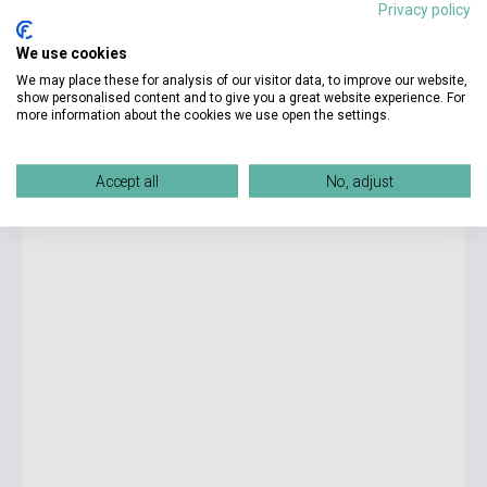
Privacy policy
We use cookies
11 300 Ft
We may place these for analysis of our visitor data, to improve our website,
Készlet: 1-10 darab
show personalised content and to give you a great website experience. For
more information about the cookies we use open the settings.
The Last King of Scotland - Penguin Readers Level 3
Accept all
No, adjust