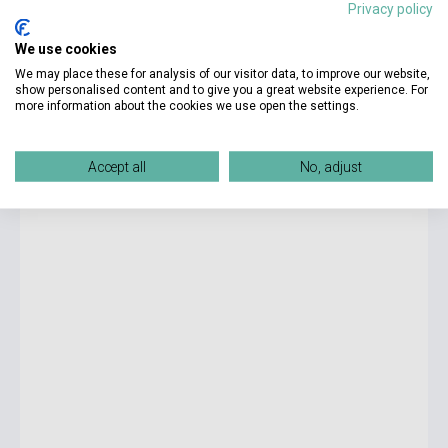
Privacy policy
We use cookies
6 825 Ft
We may place these for analysis of our visitor data, to improve our website,
Készlet: 1-10 darab
show personalised content and to give you a great website experience. For
more information about the cookies we use open the settings.
Footprints 5 Pupil's Book with Portfolio Booklet and CD-
ROM and Stories and Songs Audio CD
Accept all
No, adjust