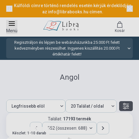
Külföldi címre történő rendelés esetén kérjük érdeklődjön
az
info@librabooks.hu
címen.
Menü
Kosár
Regisztráljon és lépjen be webáruházunkba 25.000 Ft felett
kedvezményben részesülhet. Ingyenes kiszállítás 20.000 Ft
értékhatár felett!
Angol
Találat:
17193 termék
552 (összesen: 688)
Készlet: 1-10 darab