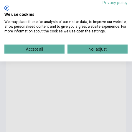
Privacy policy
We use cookies
62 500 Ft
We may place these for analysis of our visitor data, to improve our website,
Készlet: 1-10 darab
show personalised content and to give you a great website experience. For
more information about the cookies we use open the settings.
Játékos angol 3. - Tematikus szókincsfejlesztő
gyakorlatok
Accept all
No, adjust