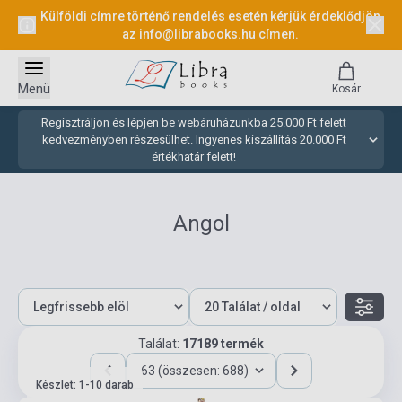
Külföldi címre történő rendelés esetén kérjük érdeklődjön
az
info@librabooks.hu
címen.
Menü
Kosár
Regisztráljon és lépjen be webáruházunkba 25.000 Ft felett
kedvezményben részesülhet. Ingyenes kiszállítás 20.000 Ft
értékhatár felett!
Angol
Találat:
17189 termék
63 (összesen: 688)
Készlet: 1-10 darab