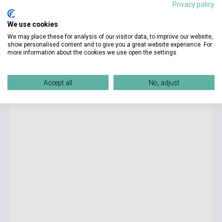
Privacy policy
We use cookies
3 500 Ft
We may place these for analysis of our visitor data, to improve our website,
Készlet: 11-100 darab
show personalised content and to give you a great website experience. For
more information about the cookies we use open the settings.
PowerHouse Intermediate Study Book
Accept all
No, adjust