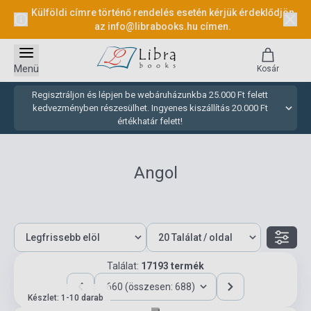
Külföldi címre történő rendelés esetén kérjük érdeklődjön
az
info@librabooks.hu
címen.
Menü
Kosár
Regisztráljon és lépjen be webáruházunkba 25.000 Ft felett
kedvezményben részesülhet. Ingyenes kiszállítás 20.000 Ft
értékhatár felett!
Angol
Találat:
17193 termék
660 (összesen: 688)
Készlet: 1-10 darab