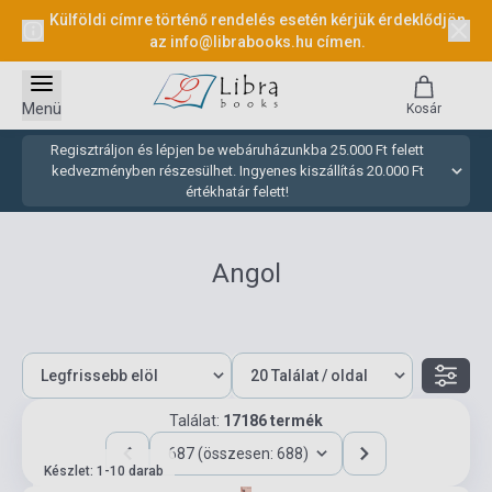
Külföldi címre történő rendelés esetén kérjük érdeklődjön
az
info@librabooks.hu
címen.
Menü
Kosár
Regisztráljon és lépjen be webáruházunkba 25.000 Ft felett
kedvezményben részesülhet. Ingyenes kiszállítás 20.000 Ft
értékhatár felett!
Angol
Találat:
17186 termék
687 (összesen: 688)
Készlet: 1-10 darab