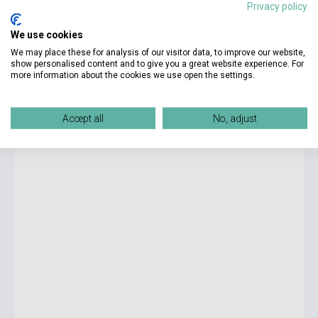
Privacy policy
We use cookies
4 725 Ft
Boltunkban pillanatnyilag nem kapható, várható beszerzési idő
We may place these for analysis of our visitor data, to improve our website,
négy-hat hét
show personalised content and to give you a great website experience. For
more information about the cookies we use open the settings.
Patricia Highsmith: Strangers on a Train
Accept all
No, adjust