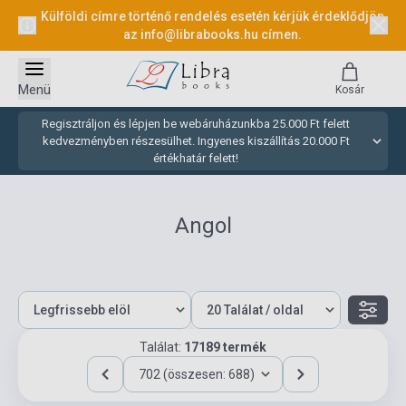
Külföldi címre történő rendelés esetén kérjük érdeklődjön
az
info@librabooks.hu
címen.
Menü
Kosár
Regisztráljon és lépjen be webáruházunkba 25.000 Ft felett
kedvezményben részesülhet. Ingyenes kiszállítás 20.000 Ft
értékhatár felett!
Angol
Találat:
17189 termék
702 (összesen: 688)