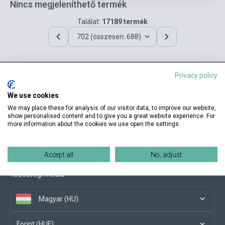
Nincs megjeleníthető termék
Találat:
17189 termék
702 (összesen: 688)
Privacy policy
Elérhetőségeink
We use cookies
We may place these for analysis of our visitor data, to improve our website,
show personalised content and to give you a great website experience. For
more information about the cookies we use open the settings.
Vásárlási feltételek
Accept all
No, adjust
Közösségi média
Magyar (HU)
Forint (HUF)