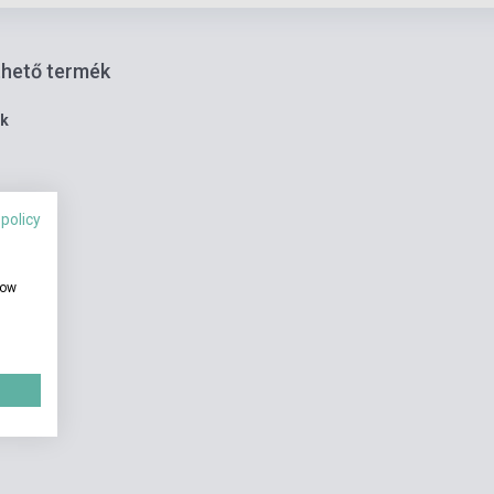
thető termék
ék
 policy
how