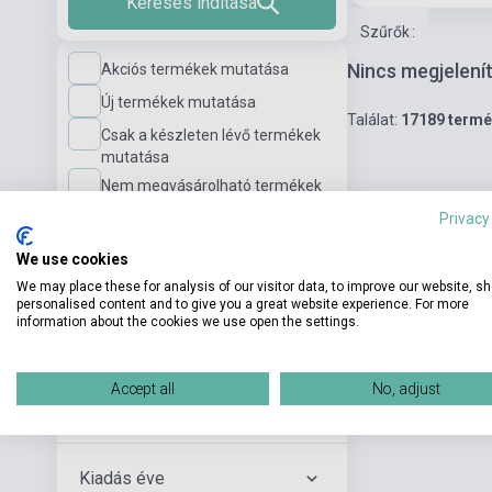
Keresés indítása
Szűrők
:
Nincs megjelení
Akciós termékek mutatása
Új termékek mutatása
Találat:
17189 term
Csak a készleten lévő termékek
mutatása
Nem megvásárolható termékek
mutatása
Privacy
We use cookies
Nyelvi szint
We may place these for analysis of our visitor data, to improve our website, s
personalised content and to give you a great website experience. For more
information about the cookies we use open the settings.
Kiadó
Accept all
No, adjust
Szerző
Kiadás éve