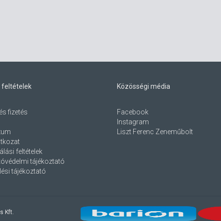
 feltételek
Közösségi média
és fizetés
Facebook
Instagram
zum
Liszt Ferenc Zeneműbolt
atkozat
lási feltételek
óvédelmi tájékoztató
ési tájékoztató
s Kft.