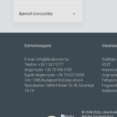
Ajánlott korosztály
Elérhetőségeink
Vásárlási
E-mail:
info@librabooks.hu
Szállítás 
Telefon:
+36 1 267 5777
ÁSZF
Angol nyelv:
+36 70 596 3787
Impress
Egyéb idegen nyelv:
+36 70 627 6099
Jogi nyil
Cím:
1085 Budapest Kölcsey utca 4.
Felhaszná
Nyitvatartás: Hétfő-Péntek 10-18, Szombat:
Fogyaszt
10-14
Adatkezel
© 2008-
2026
, Libra Book
Minden jog fenntartva.