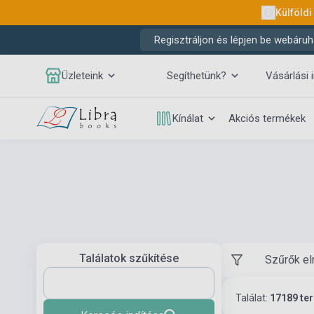
Külföldi
Regisztráljon és lépjen be webáruh
Üzleteink
Segíthetünk?
Vásárlási 
Kínálat
Akciós termékek
Találatok szűkítése
Szűrők el
Találat:
17189 te