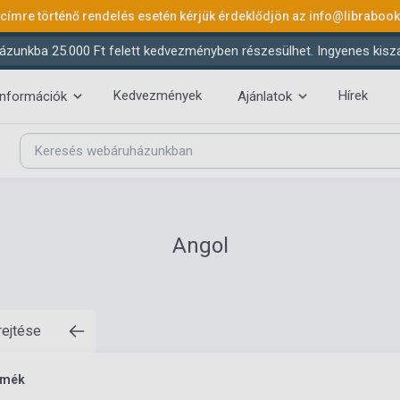
 címre történő rendelés esetén kérjük érdeklődjön az
info@libraboo
ázunkba 25.000 Ft felett kedvezményben részesülhet. Ingyenes kiszáll
Kedvezmények
Hírek
információk
Ajánlatok
Angol
rejtése
rmék