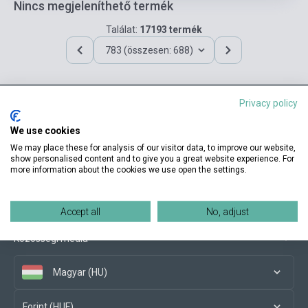
Nincs megjeleníthető termék
Találat:
17193 termék
783 (összesen: 688)
Privacy policy
Elérhetőségeink
We use cookies
We may place these for analysis of our visitor data, to improve our website,
show personalised content and to give you a great website experience. For
more information about the cookies we use open the settings.
Vásárlási feltételek
Accept all
No, adjust
Közösségi média
Magyar (HU)
Forint (HUF)