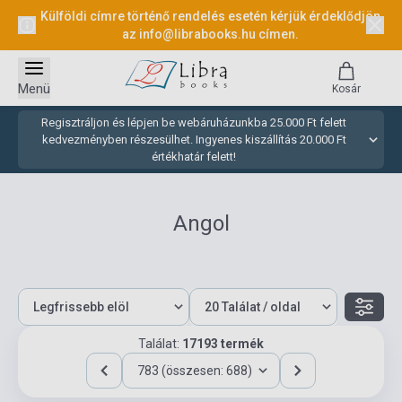
Külföldi címre történő rendelés esetén kérjük érdeklődjön
az
info@librabooks.hu
címen.
Menü
Kosár
Regisztráljon és lépjen be webáruházunkba 25.000 Ft felett
kedvezményben részesülhet. Ingyenes kiszállítás 20.000 Ft
értékhatár felett!
Angol
Találat:
17193 termék
783 (összesen: 688)