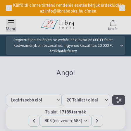
Külföldi címre történő rendelés esetén kérjük érdeklődjön
az
info@librabooks.hu
címen.
Menü
Kosár
Regisztráljon és lépjen be webáruházunkba 25.000 Ft felett
kedvezményben részesülhet. Ingyenes kiszállítás 20.000 Ft
értékhatár felett!
Angol
Találat:
17189 termék
808 (összesen: 688)