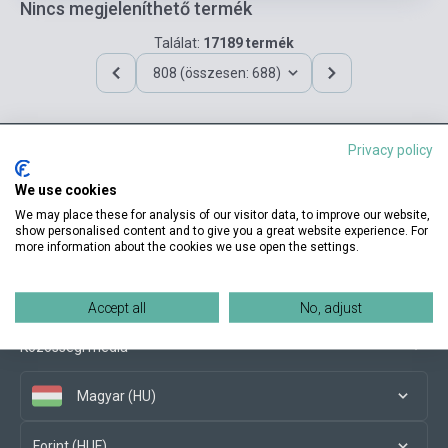
Nincs megjeleníthető termék
Találat:
17189 termék
808 (összesen: 688)
Privacy policy
Elérhetőségeink
We use cookies
We may place these for analysis of our visitor data, to improve our website,
show personalised content and to give you a great website experience. For
more information about the cookies we use open the settings.
Vásárlási feltételek
Accept all
No, adjust
Közösségi média
Magyar (HU)
Forint (HUF)