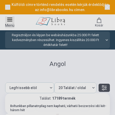
Külföldi címre történő rendelés esetén kérjük érdeklődjön
az
info@librabooks.hu
címen.
Menü
Kosár
Regisztráljon és lépjen be webáruházunkba 25.000 Ft felett
kedvezményben részesülhet. Ingyenes kiszállítás 20.000 Ft
értékhatár felett!
Angol
Találat:
17189 termék
85 (összesen: 688)
Boltunkban pillanatnyilag nem kapható, várható beszerzési idő két-
három hét