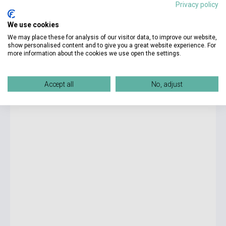
Privacy policy
We use cookies
5 550 Ft
We may place these for analysis of our visitor data, to improve our website,
Készlet: 1-10 darab
show personalised content and to give you a great website experience. For
more information about the cookies we use open the settings.
Stephen King: Finders Keepers (The Bill Hodges Trilogy,
Book 2)
Accept all
No, adjust