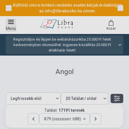
Külföldi címre történő rendelés esetén kérjük érdeklődjön
az
info@librabooks.hu
címen.
Menü
Kosár
Regisztráljon és lépjen be webáruházunkba 25.000 Ft felett
kedvezményben részesülhet. Ingyenes kiszállítás 20.000 Ft
értékhatár felett!
Angol
Találat:
17191 termék
879 (összesen: 688)