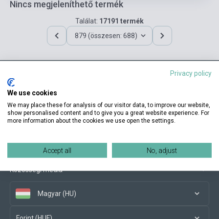
Nincs megjeleníthető termék
Találat:
17191 termék
879 (összesen: 688)
Privacy policy
Elérhetőségeink
We use cookies
We may place these for analysis of our visitor data, to improve our website,
show personalised content and to give you a great website experience. For
more information about the cookies we use open the settings.
Vásárlási feltételek
Accept all
No, adjust
Közösségi média
Magyar (HU)
Forint (HUF)