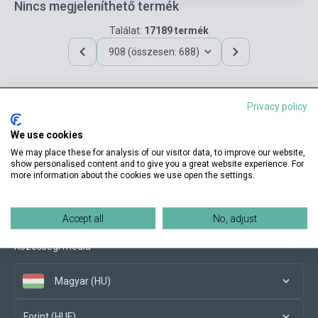
Nincs megjeleníthető termék
Találat:
17189 termék
908 (összesen: 688)
Privacy policy
Elérhetőségeink
We use cookies
We may place these for analysis of our visitor data, to improve our website,
show personalised content and to give you a great website experience. For
more information about the cookies we use open the settings.
Vásárlási feltételek
Accept all
No, adjust
Közösségi média
Magyar (HU)
Forint (HUF)