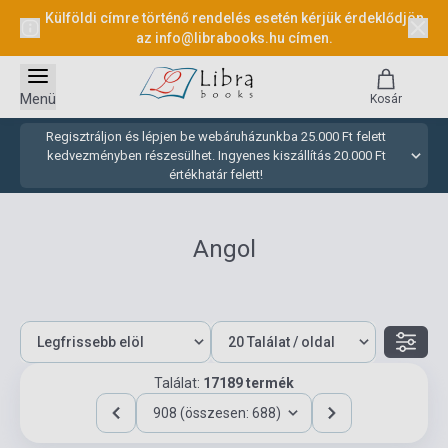
Külföldi címre történő rendelés esetén kérjük érdeklődjön
az
info@librabooks.hu
címen.
Menü
Kosár
Regisztráljon és lépjen be webáruházunkba 25.000 Ft felett
kedvezményben részesülhet. Ingyenes kiszállítás 20.000 Ft
értékhatár felett!
Angol
Találat:
17189 termék
908 (összesen: 688)