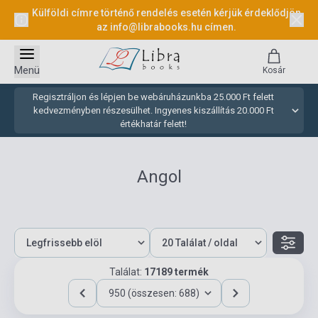
Külföldi címre történő rendelés esetén kérjük érdeklődjön
az
info@librabooks.hu
címen.
Menü
Kosár
Regisztráljon és lépjen be webáruházunkba 25.000 Ft felett
kedvezményben részesülhet. Ingyenes kiszállítás 20.000 Ft
értékhatár felett!
Angol
Találat:
17189 termék
950 (összesen: 688)