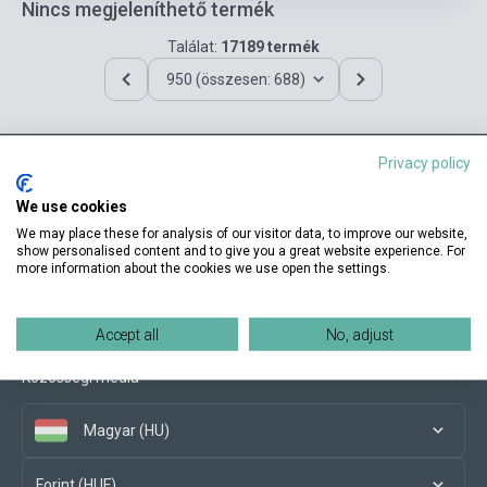
Nincs megjeleníthető termék
Találat:
17189 termék
950 (összesen: 688)
Privacy policy
Elérhetőségeink
We use cookies
We may place these for analysis of our visitor data, to improve our website,
show personalised content and to give you a great website experience. For
more information about the cookies we use open the settings.
Vásárlási feltételek
Accept all
No, adjust
Közösségi média
Magyar (HU)
Forint (HUF)