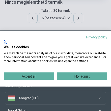
Nincs megjeleníthető termék
Találat:
89 termék
6 (összesen: 4)
Privacy policy
Elérhetőségeink
We use cookies
We may place these for analysis of our visitor data, to improve our website,
show personalised content and to give you a great website experience. For
more information about the cookies we use open the settings.
Vásárlási feltételek
Accept all
No, adjust
Közösségi média
Magyar (HU)
Forint (HUF)