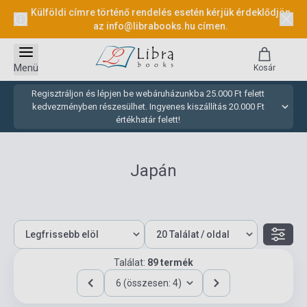
Külföldi címre történő rendelés esetén kérjük érdeklődjön
az
info@librabooks.hu
címen.
Menü
Kosár
Regisztráljon és lépjen be webáruházunkba 25.000 Ft felett
kedvezményben részesülhet. Ingyenes kiszállítás 20.000 Ft
értékhatár felett!
Japán
Találat:
89 termék
6 (összesen: 4)