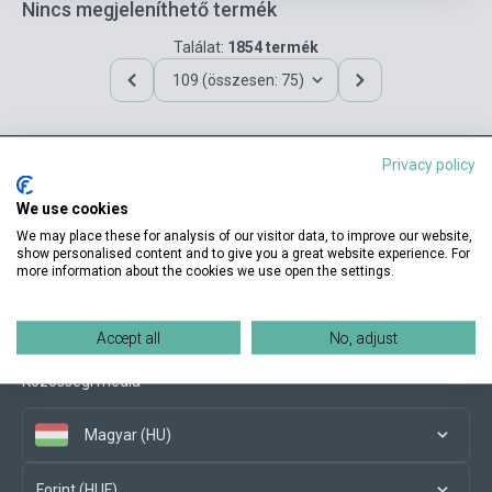
Nincs megjeleníthető termék
Találat:
1854 termék
109 (összesen: 75)
Privacy policy
Elérhetőségeink
We use cookies
We may place these for analysis of our visitor data, to improve our website,
show personalised content and to give you a great website experience. For
more information about the cookies we use open the settings.
Vásárlási feltételek
Accept all
No, adjust
Közösségi média
Magyar (HU)
Forint (HUF)