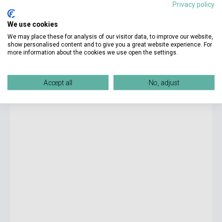
Privacy policy
We use cookies
6 190 Ft
Boltunkban pillanatnyilag nem kapható, várható beszerzési idő hét-
We may place these for analysis of our visitor data, to improve our website,
nyolc hét
show personalised content and to give you a great website experience. For
more information about the cookies we use open the settings.
Les Globe-Trotteurs 1 (niveau A1.1) - Livre de l´éleve
Accept all
No, adjust