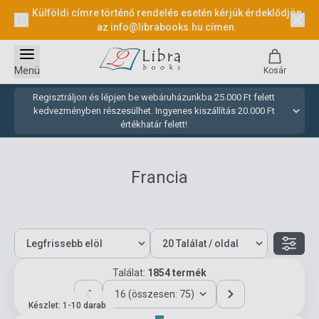
Külföldi címre történő rendelés esetén kérjük érdeklődjön
az
info@librabooks.hu
címen.
Menü
Kosár
Regisztráljon és lépjen be webáruházunkba 25.000 Ft felett
kedvezményben részesülhet. Ingyenes kiszállítás 20.000 Ft
értékhatár felett!
Francia
Találat:
1854 termék
16 (összesen: 75)
Készlet: 1-10 darab