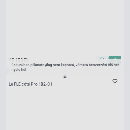
15 150 Ft
Boltunkban pillanatnyilag nem kapható, várható beszerzési idő hét-
nyolc hét
Le FLE côté Pro ! B2-C1