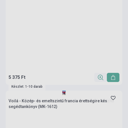
5 375 Ft
Készlet: 1-10 darab
Voilá - Közép- és emeltszintű francia érettségire készítő
segédtankönyv (MK-1612)