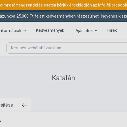
 címre történő rendelés esetén kérjük érdeklődjön az
info@libraboo
ázunkba 25.000 Ft felett kedvezményben részesülhet. Ingyenes kiszáll
Kedvezmények
Hírek
információk
Ajánlatok
Katalán
rejtése
k