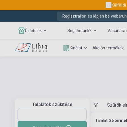
Külföldi
Regisztráljon és lépjen be webáruh
Üzleteink
Segíthetünk?
Vásárlási 
Kínálat
Akciós termékek
Találatok szűkítése
Szűrők el
Találat:
26 termé