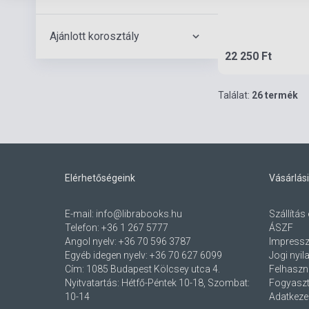
Ajánlott korosztály
22 250 Ft
Találat:
26 termék
Elérhetőségeink
Vásárlási
E-mail:
info@librabooks.hu
Szállítás 
Telefon:
+36 1 267 5777
ÁSZF
Angol nyelv:
+36 70 596 3787
Impress
Egyéb idegen nyelv:
+36 70 627 6099
Jogi nyil
Cím:
1085 Budapest Kölcsey utca 4.
Felhaszná
Nyitvatartás: Hétfő-Péntek 10-18, Szombat:
Fogyaszt
10-14
Adatkezel