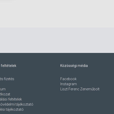
 feltételek
Közösségi média
és fizetés
Facebook
Instagram
zum
Liszt Ferenc Zeneműbolt
atkozat
lási feltételek
óvédelmi tájékoztató
ési tájékoztató