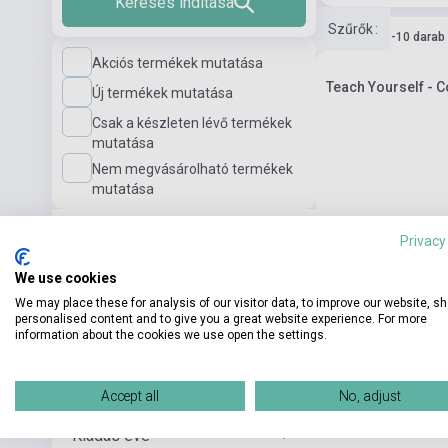
Keresés indítása
Szűrők
:
Készlet: 1-10 darab
Akciós termékek mutatása
Teach Yourself - C
Új termékek mutatása
Csak a készleten lévő termékek
mutatása
Nem megvásárolható termékek
mutatása
Nyelvi szint
Privacy
We use cookies
We may place these for analysis of our visitor data, to improve our website, s
Kiadó
personalised content and to give you a great website experience. For more
information about the cookies we use open the settings.
Szerző
Accept all
No, adjust
Kiadás éve