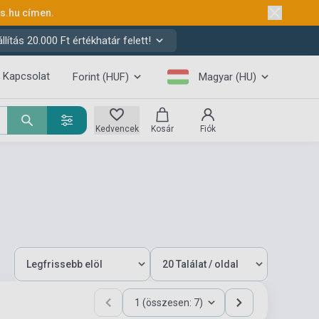
ks.hu
címen.
ítás 20.000 Ft értékhatár felett!
Kapcsolat
Forint (HUF)
Magyar (HU)
Kedvencek
Kosár
Fiók
1 (összesen: 7)