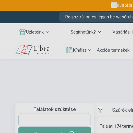
Külföldi
Regisztráljon és lépjen be webáruh
Üzleteink
Segíthetünk?
Vásárlási 
Kínálat
Akciós termékek
Találatok szűkítése
Szűrők el
Találat:
174 term