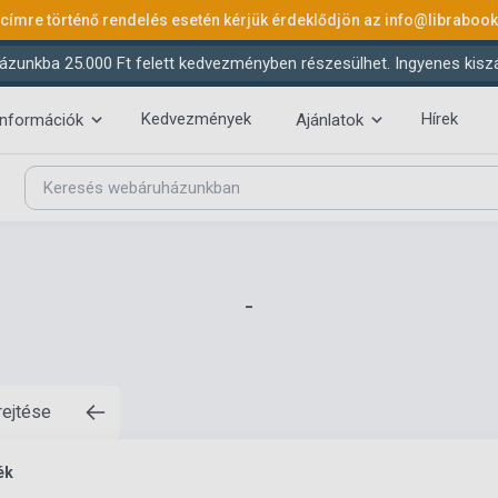
 címre történő rendelés esetén kérjük érdeklődjön az
info@libraboo
ázunkba 25.000 Ft felett kedvezményben részesülhet. Ingyenes kiszáll
Kedvezmények
Hírek
információk
Ajánlatok
-
rejtése
ék