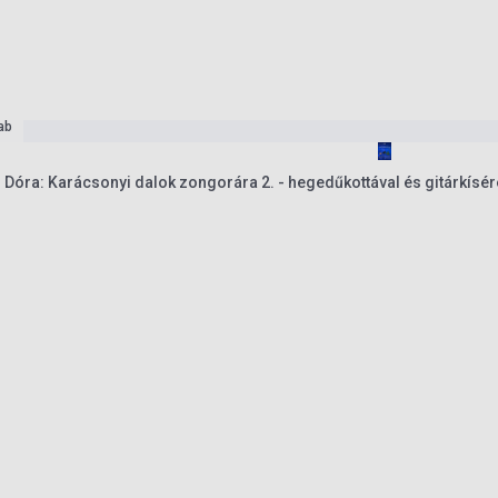
ab
Földesné Hornung Dóra: Karácsonyi dalok zongorára 2. - hegedűkottával és gitá