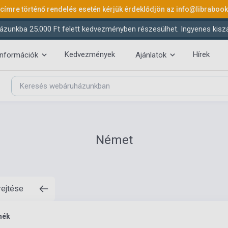
 címre történő rendelés esetén kérjük érdeklődjön az
info@libraboo
ázunkba 25.000 Ft felett kedvezményben részesülhet. Ingyenes kiszáll
Kedvezmények
Hírek
információk
Ajánlatok
Német
rejtése
mék