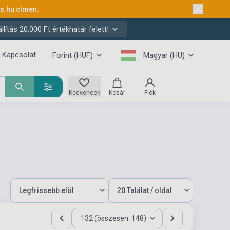
ks.hu
címen.
ítás 20.000 Ft értékhatár felett!
Kapcsolat
Forint (HUF)
Magyar (HU)
Kedvencek
Kosár
Fiók
132 (összesen: 148)