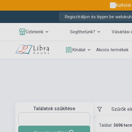
Külföldi
Regisztráljon és lépjen be webáruh
Üzleteink
Segíthetünk?
Vásárlási 
Kínálat
Akciós termékek
Találatok szűkítése
Szűrők el
Találat:
3696 ter