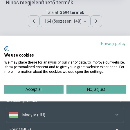
Nincs megjeleníthető termék
Találat:
3694 termék
164 (összesen: 148)
Privacy policy
Elérhetőségeink
We use cookies
We may place these for analysis of our visitor data, to improve our website,
show personalised content and to give you a great website experience. For
more information about the cookies we use open the settings.
Vásárlási feltételek
Accept all
No, adjust
Közösségi média
Magyar (HU)
Forint (HUF)