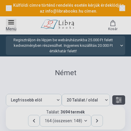
Külföldi címre történő rendelés esetén kérjük érdeklődjön
az
info@librabooks.hu
címen.
Menü
Kosár
Regisztráljon és lépjen be webáruházunkba 25.000 Ft felett
kedvezményben részesülhet. Ingyenes kiszállítás 20.000 Ft
értékhatár felett!
Német
Találat:
3694 termék
164 (összesen: 148)